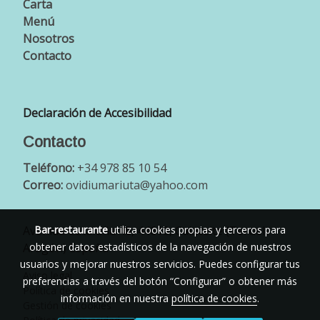
Carta
Menú
Nosotros
Contacto
Declaración de Accesibilidad
Contacto
Teléfono:
+34 978 85 10 54
Correo:
ovidiumariuta@yahoo.com
Avenida Cataluña 40, 44610, Calaceite (Teruel-
Bar-restaurante
utiliza cookies propias y terceros para
Aragón) España
obtener datos estadísticos de la navegación de nuestros
usuarios y mejorar nuestros servicios. Puedes configurar tus
Aviso legal
preferencias a través del botón “Configurar” o obtener más
Política de cookies
información en nuestra
política de cookies
.
Gestión de cookies